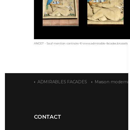
AND07 - Sauf mention contraire © www.admirable-facades.brussels p
ADMIRABLES FACADES
Maison moderniste ave
CONTACT