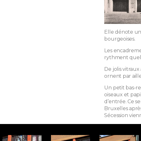
Elle dénote un
bourgeoises.
Les encadreme
rythment quel
De jolis vitrau
ornent par aill
Un petit bas-r
oiseaux et papi
d’entrée. Ce se
Bruxelles après
Sécession vienn