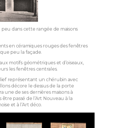
 peu dans cette rangée de maisons
nts en céramiques rouges des fenêtres
que peu la façade.
x aux motifs géométriques et d’oiseaux,
eurs les fenêtres centrales.
elief représentant un chérubin avec
llons décore le dessus de la porte
ra une de ses dernières maisons à
 être passé de l’Art Nouveau à la
oise et à l’Art déco.