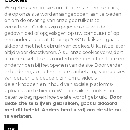
Cookies
CONTACT
We gebruiken cookies om de diensten en functies,
die op onze site worden aangeboden, aan te bieden
en om de ervaring van onze gebruikers te
verbeteren. Cookies zijn gegevens die worden
© 2026
gedownload of opgeslagen op uw computer of op
een ander apparaat. Door op "OK" te klikken, gaat u
Juridische kennisgeving
akkoord met het gebruik van cookies. U kunt ze later
altijd weer deactiveren. Als u onze cookies verwijdert
Newsletter
of uitschakelt, kunt u onderbrekingen of problemen
ondervinden bij het openen van de site. Door verder
Zoeken
te bladeren, accepteert u de aanbetaling van cookies
van derden die bedoeld zijn om u video's,
delenknoppen en inhoud van sociale platforms-
uploads aan te bieden. We gebruiken cookies om
beter te begrijpen hoe de site wordt gebruikt.
Door
deze site te blijven gebruiken, gaat u akkoord
met dit beleid. Anders bent u vrij om de site nu
te verlaten.
OK