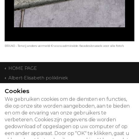
BRU40 - Tenzij anders vermeld © www.admirable-facades.brussels voor alle foto's
HOME PAGE
Albert-Elisabeth polikliniek
Cookies
CONTACT
We gebruiken cookies om de diensten en functies,
die op onze site worden aangeboden, aan te bieden
en om de ervaring van onze gebruikers te
verbeteren. Cookies zijn gegevens die worden
© 2026
gedownload of opgeslagen op uw computer of op
een ander apparaat. Door op "OK" te klikken, gaat u
Juridische kennisgeving