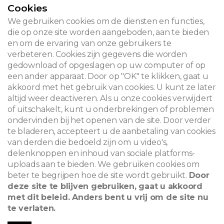
Cookies
CONTACT
We gebruiken cookies om de diensten en functies,
die op onze site worden aangeboden, aan te bieden
en om de ervaring van onze gebruikers te
verbeteren. Cookies zijn gegevens die worden
© 2026
gedownload of opgeslagen op uw computer of op
een ander apparaat. Door op "OK" te klikken, gaat u
Juridische kennisgeving
akkoord met het gebruik van cookies. U kunt ze later
altijd weer deactiveren. Als u onze cookies verwijdert
Newsletter
of uitschakelt, kunt u onderbrekingen of problemen
ondervinden bij het openen van de site. Door verder
Zoeken
te bladeren, accepteert u de aanbetaling van cookies
van derden die bedoeld zijn om u video's,
delenknoppen en inhoud van sociale platforms-
uploads aan te bieden. We gebruiken cookies om
beter te begrijpen hoe de site wordt gebruikt.
Door
deze site te blijven gebruiken, gaat u akkoord
met dit beleid. Anders bent u vrij om de site nu
te verlaten.