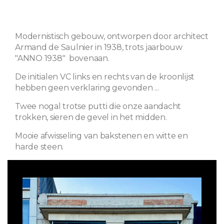
Modernistisch gebouw, ontworpen door architect
Armand de Saulnier in 1938, trots jaarbouw
"ANNO 1938" bovenaan.
De initialen VC links en rechts van de kroonlijst
hebben geen verklaring gevonden ...
Twee nogal trotse putti die onze aandacht
trokken, sieren de gevel in het midden.
Mooie afwisseling van bakstenen en witte en
harde steen.