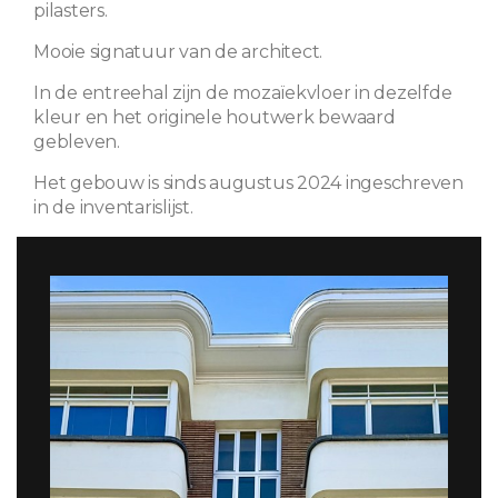
pilasters.
Mooie signatuur van de architect.
In de entreehal zijn de mozaïekvloer in dezelfde
kleur en het originele houtwerk bewaard
gebleven.
Het gebouw is sinds augustus 2024 ingeschreven
in de inventarislijst.