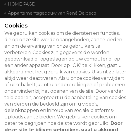
HOME PAGE
Appartementsgebouw van René Delbecq
Cookies
CONTACT
We gebruiken cookies om de diensten en functies,
die op onze site worden aangeboden, aan te bieden
en om de ervaring van onze gebruikers te
verbeteren. Cookies zijn gegevens die worden
© 2026
gedownload of opgeslagen op uw computer of op
een ander apparaat. Door op "OK" te klikken, gaat u
Juridische kennisgeving
akkoord met het gebruik van cookies. U kunt ze later
altijd weer deactiveren. Als u onze cookies verwijdert
Newsletter
of uitschakelt, kunt u onderbrekingen of problemen
ondervinden bij het openen van de site. Door verder
Zoeken
te bladeren, accepteert u de aanbetaling van cookies
van derden die bedoeld zijn om u video's,
delenknoppen en inhoud van sociale platforms-
uploads aan te bieden. We gebruiken cookies om
beter te begrijpen hoe de site wordt gebruikt.
Door
deze site te blijven gebruiken, gaat u akkoord