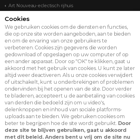
Art Nouveau-eclectisch rijhuis
Cookies
CONTACT
We gebruiken cookies om de diensten en functies,
die op onze site worden aangeboden, aan te bieden
en om de ervaring van onze gebruikers te
verbeteren. Cookies zijn gegevens die worden
© 2026
gedownload of opgeslagen op uw computer of op
een ander apparaat. Door op "OK" te klikken, gaat u
Juridische kennisgeving
akkoord met het gebruik van cookies. U kunt ze later
altijd weer deactiveren. Als u onze cookies verwijdert
Newsletter
of uitschakelt, kunt u onderbrekingen of problemen
ondervinden bij het openen van de site. Door verder
Zoeken
te bladeren, accepteert u de aanbetaling van cookies
van derden die bedoeld zijn om u video's,
delenknoppen en inhoud van sociale platforms-
uploads aan te bieden. We gebruiken cookies om
beter te begrijpen hoe de site wordt gebruikt.
Door
deze site te blijven gebruiken, gaat u akkoord
met dit beleid. Anders bent u vrij om de site nu