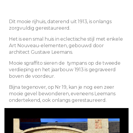
Dit mooie rijhuis, daterend uit 1913, is onlangs
zorgvuldig gerestaureerd.
Het is een smal huis in eclectische stijl met enkele
Art Nouveau-elementen, gebouwd door
architect Gustave Leemans.
Mooie sgraffito sieren de tympans op de tweede
verdieping en het jaarbouw 1913 is gegraveerd
boven de voordeur.
Bijna tegenover, op Nr 19, kan je nog een zeer
mooie gevel bewonderen, eveneens Leemans
ondertekend, ook onlangs gerestaureerd.