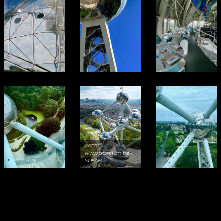
©2021 –
www.atomium.be -
SOFAM