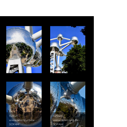
©2021 –
©2021 –
www.atomium.be -
www.atomium.be -
SOFAM
SOFAM