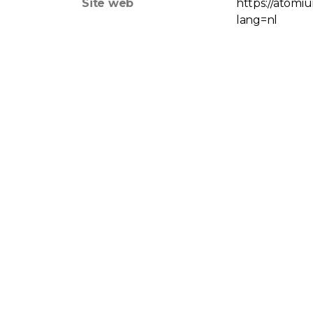
Site web
https://atom
lang=nl