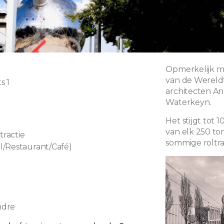
Opmerkelijk m
van de Wereldt
s 1
architecten An
Waterkeyn.
0
Het stijgt tot
van elk 250 to
tractie
sommige roltr
/Restaurant/Café)
ndre