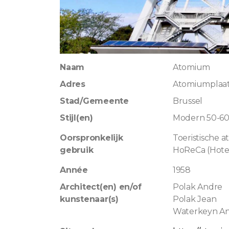
Naam
Atomium
Adres
Atomiumplaat
Stad/Gemeente
Brussel
Stijl(en)
Modern 50-6
Oorspronkelijk
Toeristische at
gebruik
HoReCa (Hotel
Année
1958
Architect(en) en/of
Polak Andre
kunstenaar(s)
Polak Jean
Waterkeyn A