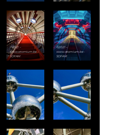
©2021 –
©2021 –
www.atomium.be -
www.atomium.be -
SOFAM
SOFAM