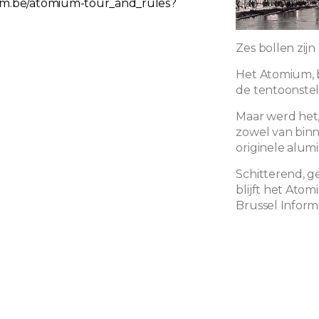
ium.be/atomium-tour_and_rules?
Zes bollen zij
Het Atomium, 
de tentoonstel
Maar werd het,
zowel van binn
originele alumi
Schitterend, 
blijft het At
Brussel Inform