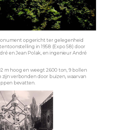
onument opgericht ter gelegenheid
entoonstelling in 1958 (Expo 58) door
dré en Jean Polak, en ingenieur André
 102 m hoog en weegt 2600 ton, 9 bollen
n zijn verbonden door buizen, waarvan
appen bevatten.