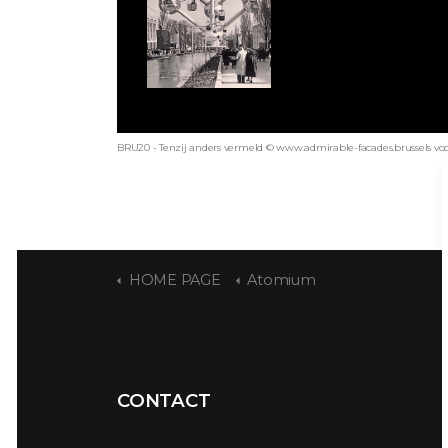
BRU20 - Tenzij anders vermeld © www.admirable-facades.brussels voor 
HOME PAGE
Atomium
CONTACT