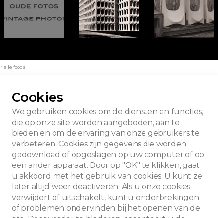
alle foto's
Cookies
We gebruiken cookies om de diensten en functies,
die op onze site worden aangeboden, aan te
bieden en om de ervaring van onze gebruikers te
verbeteren. Cookies zijn gegevens die worden
gedownload of opgeslagen op uw computer of op
een ander apparaat. Door op "OK" te klikken, gaat
u akkoord met het gebruik van cookies. U kunt ze
later altijd weer deactiveren. Als u onze cookies
verwijdert of uitschakelt, kunt u onderbrekingen
of problemen ondervinden bij het openen van de