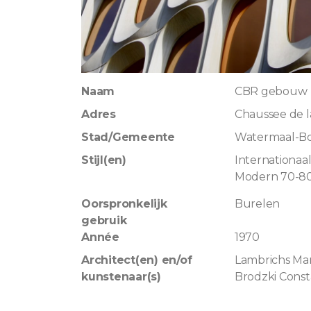
Naam
CBR gebouw
Adres
Chaussee de l
Stad/Gemeente
Watermaal-B
Stijl(en)
Internationaa
Modern 70-8
Oorspronkelijk
Burelen
gebruik
Année
1970
Architect(en) en/of
Lambrichs Ma
kunstenaar(s)
Brodzki Const