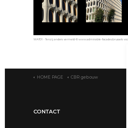
WAT01 - Tenzij anders vermeld © www.admirable-facades.brussels voor 
HOME PAGE
CBR gebouw
CONTACT