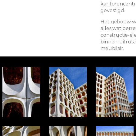
kantorencentru
gevestigd.
Het gebouw we
alles wat betr
constructie-e
binnen-uitrust
meubilair.