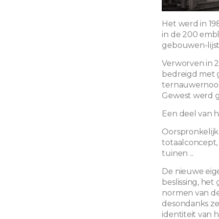
Het werd in 
in de 200 emb
gebouwen-lijst
Verworven in 
bedreigd met g
ternauwernood
Gewest werd ge
Een deel van h
Oorspronkelij
totaalconcept,
tuinen ...
De nieuwe eig
beslissing, he
normen van de 
desondanks zee
identiteit van