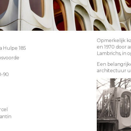
Opmerkelijk k
en 1970 door a
a Hulpe 185
Lambrichs, in 
osvoorde
Een belangrijk
l
architectuur ui
0-90
rcel
antin