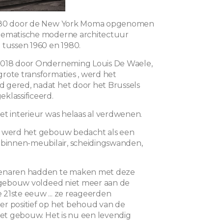
1980 door de New York Moma opgenomen
lematische moderne architectuur
 tussen 1960 en 1980.
2018 door Onderneming Louis De Waele,
rote transformaties , werd het
 gered, nadat het door het Brussels
klassificeerd.
et interieur was helaas al verdwenen.
k werd het gebouw bedacht als een
 binnen-meubilair, scheidingswanden,
enaren hadden te maken met deze
t gebouw voldeed niet meer aan de
21ste eeuw ... ze reageerden
r positief op het behoud van de
 het gebouw. Het is nu een levendig