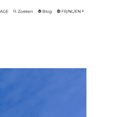
AGE
Zoeken
Blog
FR/NL/EN