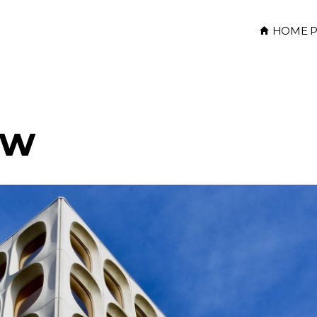
HOME P
uw