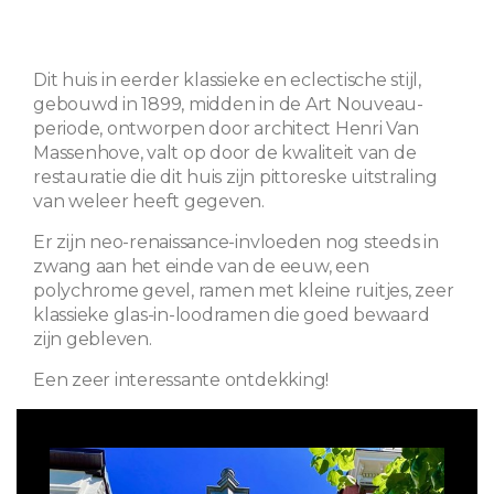
Dit huis in eerder klassieke en eclectische stijl,
gebouwd in 1899, midden in de Art Nouveau-
periode, ontworpen door architect Henri Van
Massenhove, valt op door de kwaliteit van de
restauratie die dit huis zijn pittoreske uitstraling
van weleer heeft gegeven.
Er zijn neo-renaissance-invloeden nog steeds in
zwang aan het einde van de eeuw, een
polychrome gevel, ramen met kleine ruitjes, zeer
klassieke glas-in-loodramen die goed bewaard
zijn gebleven.
Een zeer interessante ontdekking!