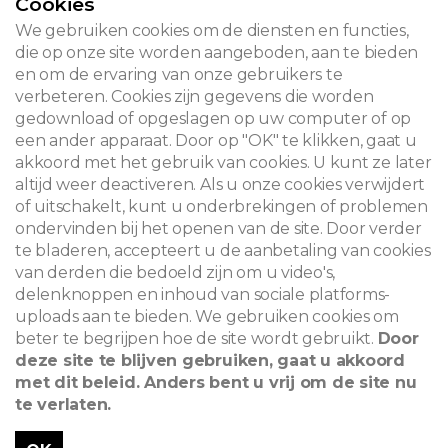
Cookies
CONTACT
We gebruiken cookies om de diensten en functies,
die op onze site worden aangeboden, aan te bieden
en om de ervaring van onze gebruikers te
verbeteren. Cookies zijn gegevens die worden
© 2026
gedownload of opgeslagen op uw computer of op
een ander apparaat. Door op "OK" te klikken, gaat u
Juridische kennisgeving
akkoord met het gebruik van cookies. U kunt ze later
altijd weer deactiveren. Als u onze cookies verwijdert
Newsletter
of uitschakelt, kunt u onderbrekingen of problemen
Zoeken
ondervinden bij het openen van de site. Door verder
te bladeren, accepteert u de aanbetaling van cookies
van derden die bedoeld zijn om u video's,
delenknoppen en inhoud van sociale platforms-
uploads aan te bieden. We gebruiken cookies om
beter te begrijpen hoe de site wordt gebruikt.
Door
deze site te blijven gebruiken, gaat u akkoord
met dit beleid. Anders bent u vrij om de site nu
te verlaten.