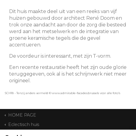
Dit huis maakte deel uit van een reeks van vijf
huizen gebouwd door architect René Doom en
trok onze aandacht aan door de zorg die besteed
werd aan het metselwerk en de integratie van
groene keramische tegels die de gevel
accentueren.
De voordeur is interessant, met zijn T-vorm.
Een recente restauratie heeft het zijn oude glorie
teruggegeven, ook al is het schrijnwerk niet meer
origineel.
SCH18 - Tenzij anders vermeld © www.admirable-facades.brussels voor alle foto's
HOME PAGE
Eclectisch huis