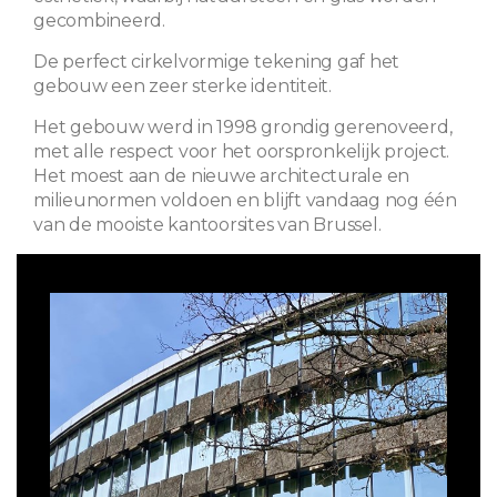
gecombineerd.
De perfect cirkelvormige tekening gaf het
gebouw een zeer sterke identiteit.
Het gebouw werd in 1998 grondig gerenoveerd,
met alle respect voor het oorspronkelijk project.
Het moest aan de nieuwe architecturale en
milieunormen voldoen en blijft vandaag nog één
van de mooiste kantoorsites van Brussel.