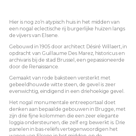
Hier is nog zo’n atypisch huis in het midden van
een nogal eclectische rij burgerlijke huizen langs
de vijvers van Elsene.
Gebouwd in 1905 door architect Désiré Willaert, in
opdracht van Guillaume Des Marez, historicus en
archivaris bij de stad Brussel, een gepassioneerde
door de Renaissance.
Gemaakt van rode baksteen versterkt met
gebeeldhouwde witte steen, de gevel is zeer
evenwichtig, eindigend in een driehoekige gevel.
Het nogal monumentale entreeportaal doet
denken aan bepaalde gebouwen in Brugge, met
zijn drie fijne kolommen die een zeer elegante
loggia ondersteunen, die zelf erg bewerkt is. Drie
panelen in bas-reliëfs vertegenwoordigen het
wapen van Elsene in het midden, en de