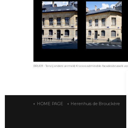
BRU09 - Tenzij anders vermeld © www.admirable-facades.brussels voor 
HOME PAGE
Herenhuis de Brouckère