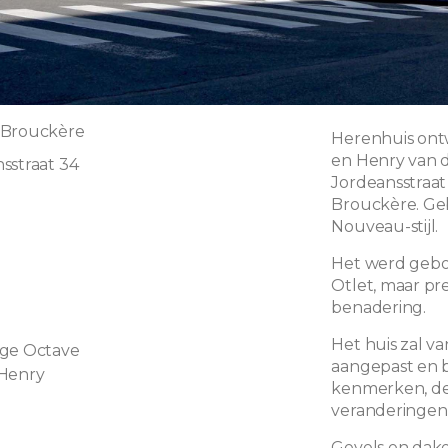
 Brouckère
Herenhuis ont
en Henry van d
sstraat 34
Jordeansstraat
Brouckère. Geb
Nouveau-stijl.
Het werd gebou
Otlet, maar pr
benadering.
Het huis zal 
rge Octave
aangepast en b
 Henry
kenmerken, de
veranderingen
Gevels en dake