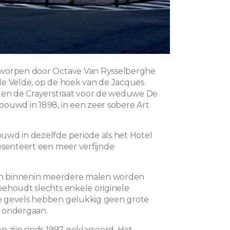
worpen door Octave Van Rysselberghe
e Velde, op de hoek van de Jacques
 en de Crayerstraat voor de weduwe De
ouwd in 1898, in een zeer sobere Art
wd in dezelfde periode als het Hotel
esenteert een meer verfijnde
van binnenin meerdere malen worden
ehoudt slechts enkele originele
 gevels hebben gelukkig geen grote
 ondergaan.
n zijn sinds 1997 geklasseerd. Het