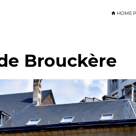
HOME P
de Brouckère