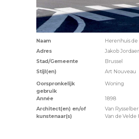
Naam
Herenhuis de
Adres
Jakob Jordaen
Stad/Gemeente
Brussel
Stijl(en)
Art Nouveau
Oorspronkelijk
Woning
gebruik
Année
1898
Architect(en) en/of
Van Rysselbe
kunstenaar(s)
Van de Velde