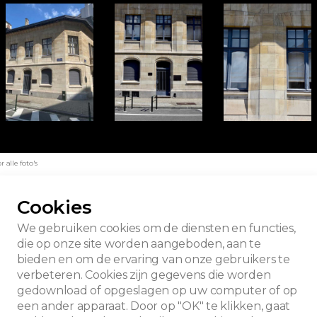
alle foto's
Cookies
We gebruiken cookies om de diensten en functies,
die op onze site worden aangeboden, aan te
bieden en om de ervaring van onze gebruikers te
verbeteren. Cookies zijn gegevens die worden
gedownload of opgeslagen op uw computer of op
een ander apparaat. Door op "OK" te klikken, gaat