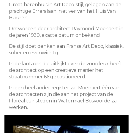
Groot herenhuis in Art Deco-stijl, gelegen aan de
prachtige Erreralaan, niet ver van het Huis Van
Buuren.
Ontworpen door architect Raymond Moenaert in
de jaren 1920, exacte datum onbekend.
De stijl doet denken aan Franse Art Deco, klassiek,
sober en evenwichtig.
In de lantaarn die uitkijkt over de voordeur heeft
de architect op een creatieve manier het
straatnummer 66 gepositioneerd.
In een heel ander register zal Moenaert één van
de architecten zijn die aan het project van de
Floréal tuinsteden in Watermael Bosvoorde zal
werken.