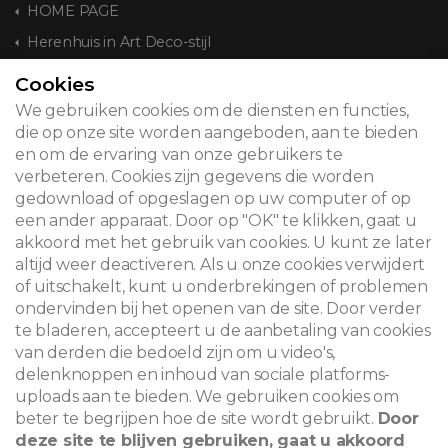
HOME PAGE
Herenhuis in Art Deco-stijl
Cookies
CONTACT
We gebruiken cookies om de diensten en functies,
die op onze site worden aangeboden, aan te bieden
en om de ervaring van onze gebruikers te
verbeteren. Cookies zijn gegevens die worden
© 2026
gedownload of opgeslagen op uw computer of op
een ander apparaat. Door op "OK" te klikken, gaat u
Juridische kennisgeving
akkoord met het gebruik van cookies. U kunt ze later
altijd weer deactiveren. Als u onze cookies verwijdert
Newsletter
of uitschakelt, kunt u onderbrekingen of problemen
ondervinden bij het openen van de site. Door verder
Zoeken
te bladeren, accepteert u de aanbetaling van cookies
van derden die bedoeld zijn om u video's,
delenknoppen en inhoud van sociale platforms-
uploads aan te bieden. We gebruiken cookies om
beter te begrijpen hoe de site wordt gebruikt.
Door
deze site te blijven gebruiken, gaat u akkoord