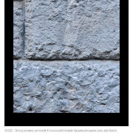
IXE32 - Tenzij anders vermeld © www.admirable-facades.brussels voor alle foto's