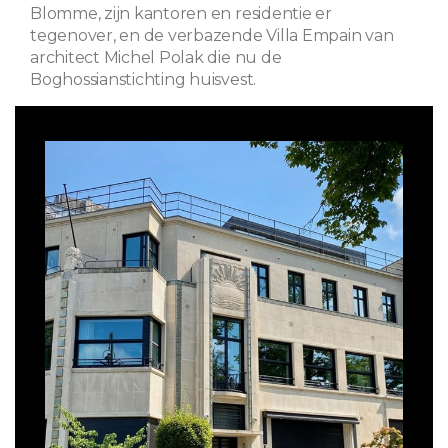
Blomme, zijn kantoren en residentie er
tegenover, en de verbazende Villa Empain van
architect Michel Polak die nu de
Boghossianstichting huisvest.