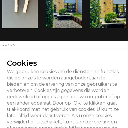
alle foto's
Cookies
We gebruiken cookies om de diensten en functies,
die op onze site worden aangeboden, aan te
bieden en om de ervaring van onze gebruikers te
verbeteren. Cookies zijn gegevens die worden
gedownload of opgeslagen op uw computer of op
een ander apparaat. Door op "OK" te klikken, gaat
u akkoord met het gebruik van cookies. U kunt ze
later altijd weer deactiveren. Als u onze cookies
verwijdert of uitschakelt, kunt u onderbrekingen