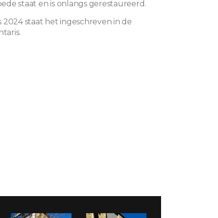
goede staat en is onlangs gerestaureerd.
 2024 staat het ingeschreven in de
taris.