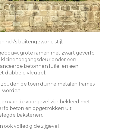
Koninck’s buitengewone stijl.
ebouw, grote ramen met zwart geverfd
 kleine toegangsdeur onder een
anceerde betonnen luifel en een
t dubbele vleugel.
k zouden de toen dunne metalen frames
d worden.
ten van de voorgevel zijn bekleed met
erfd beton en opgetrokken uit
elegde bakstenen.
ook volledig de zijgevel.