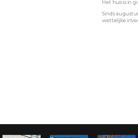
Het huis is in 
Sinds augustus
wettelijke inven