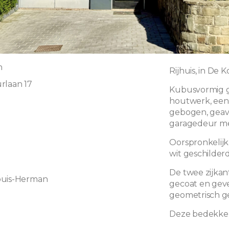
n
Rijhuis, in De 
rlaan 17
Kubusvormig g
houtwerk, een
gebogen, geav
garagedeur me
Oorspronkelij
wit geschilder
De twee zijkan
ouis-Herman
gecoat en gev
geometrisch g
Deze bedekken 