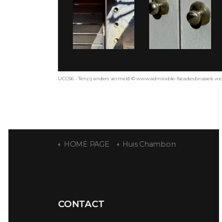
UCC56 - Tenzij anders vermeld © www.admirable-facades.brussels voor 
HOME PAGE
Huis Chambon
CONTACT