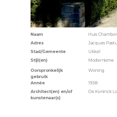
Naam
Huis Chambo
Adres
Jacques Pastu
Stad/Gemeente
Ukkel
Stijl(en)
Modernisme
Oorspronkelijk
Woning
gebruik
Année
1938
Architect(en) en/of
De Koninck L
kunstenaar(s)