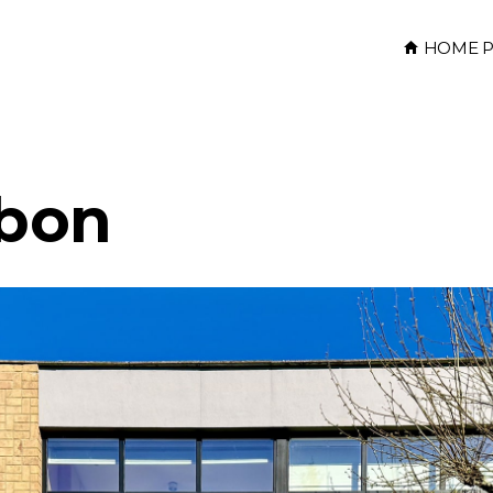
HOME P
bon