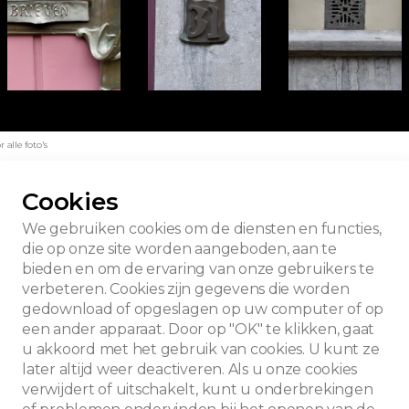
alle foto's
Cookies
We gebruiken cookies om de diensten en functies,
die op onze site worden aangeboden, aan te
bieden en om de ervaring van onze gebruikers te
verbeteren. Cookies zijn gegevens die worden
gedownload of opgeslagen op uw computer of op
een ander apparaat. Door op "OK" te klikken, gaat
u akkoord met het gebruik van cookies. U kunt ze
later altijd weer deactiveren. Als u onze cookies
verwijdert of uitschakelt, kunt u onderbrekingen