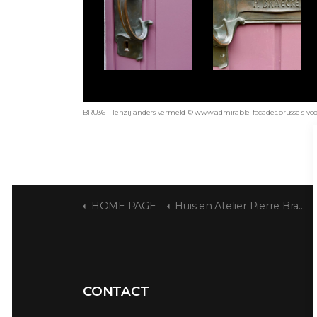
BRU36 - Tenzij anders vermeld © www.admirable-facades.brussels voor 
HOME PAGE
Huis en Atelier Pierre Braecke
CONTACT