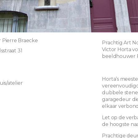
r Pierre Braecke
Prachtig Art 
Victor Horta v
sstraat 31
beeldhouwer P
Horta’s meester
is/atelier
vereenvoudigde
dubbele stene
garagedeur die
elkaar verbond
Let op de ver
de hoogste naa
Prachtige deu