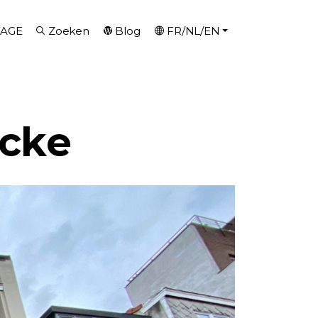
AGE
Zoeken
Blog
FR/NL/EN
ecke