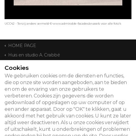
UCC42 - Tenzij anders vermeld © www.admirable-facades.brussels voor alle foto's
HOME PAGE
Huis en studio A. Crabbé
Cookies
CONTACT
We gebruiken cookies om de diensten en functies,
die op onze site worden aangeboden, aan te bieden
en om de ervaring van onze gebruikers te
verbeteren. Cookies zijn gegevens die worden
© 2026
gedownload of opgeslagen op uw computer of op
een ander apparaat. Door op "OK" te klikken, gaat u
Juridische kennisgeving
akkoord met het gebruik van cookies. U kunt ze later
altijd weer deactiveren. Als u onze cookies verwijdert
Newsletter
of uitschakelt, kunt u onderbrekingen of problemen
ondervinden bij het openen van de site. Door verder
Zoeken