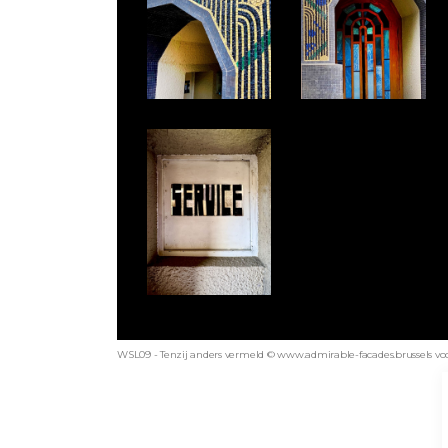
WSL09 - Tenzij anders vermeld © www.admirable-facades.brussels voor