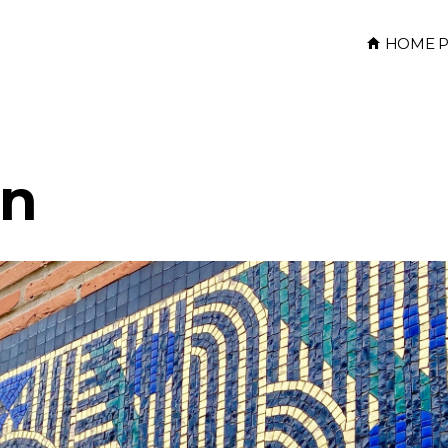
HOME P
in