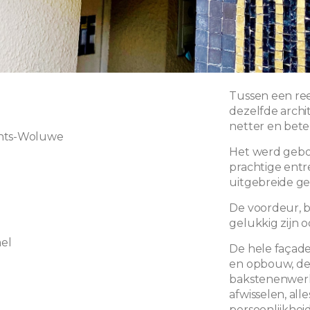
Tussen een ree
dezelfde archit
netter en bet
hts-Woluwe
Het werd gebou
prachtige entr
uitgebreide ge
De voordeur, b
gelukkig zijn o
el
De hele façade
en opbouw, de 
bakstenenwerk d
afwisselen, all
persoonlijkhei