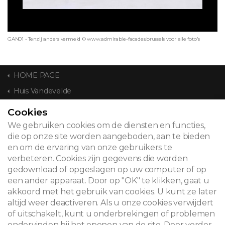
GAN01 - Tenzij anders vermeld © www.admirable-facades.brussels voor alle foto's
HOME PAGE
Huis Vandevelde
Cookies
CONTACT
We gebruiken cookies om de diensten en functies,
die op onze site worden aangeboden, aan te bieden
en om de ervaring van onze gebruikers te
verbeteren. Cookies zijn gegevens die worden
© 2026
gedownload of opgeslagen op uw computer of op
een ander apparaat. Door op "OK" te klikken, gaat u
Juridische kennisgeving
akkoord met het gebruik van cookies. U kunt ze later
altijd weer deactiveren. Als u onze cookies verwijdert
Newsletter
of uitschakelt, kunt u onderbrekingen of problemen
Zoeken
ondervinden bij het openen van de site. Door verder