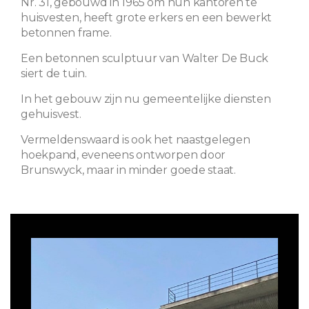
Nr. 31, gebouwd in 1965 om hun kantoren te
huisvesten, heeft grote erkers en een bewerkt
betonnen frame.
Een betonnen sculptuur van Walter De Buck
siert de tuin.
In het gebouw zijn nu gemeentelijke diensten
gehuisvest.
Vermeldenswaard is ook het naastgelegen
hoekpand, eveneens ontworpen door
Brunswyck, maar in minder goede staat.