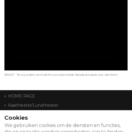
BRU47 - Tenzij anders vermeld © www.admirable-facades.brussels voor alle foto's
HOME PAGE
Kaaitheater/Lunatheater
Cookies
CONTACT
We gebruiken cookies om de diensten en functies,
die op onze site worden aangeboden, aan te bieden