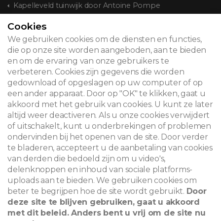
Kapelleveld tuinwijk door Antoine Pompe
Cookies
CONTACT
We gebruiken cookies om de diensten en functies,
die op onze site worden aangeboden, aan te bieden
en om de ervaring van onze gebruikers te
verbeteren. Cookies zijn gegevens die worden
© 2026
gedownload of opgeslagen op uw computer of op
een ander apparaat. Door op "OK" te klikken, gaat u
Juridische kennisgeving
akkoord met het gebruik van cookies. U kunt ze later
altijd weer deactiveren. Als u onze cookies verwijdert
Newsletter
of uitschakelt, kunt u onderbrekingen of problemen
ondervinden bij het openen van de site. Door verder
Zoeken
te bladeren, accepteert u de aanbetaling van cookies
van derden die bedoeld zijn om u video's,
delenknoppen en inhoud van sociale platforms-
uploads aan te bieden. We gebruiken cookies om
beter te begrijpen hoe de site wordt gebruikt.
Door
deze site te blijven gebruiken, gaat u akkoord
met dit beleid. Anders bent u vrij om de site nu