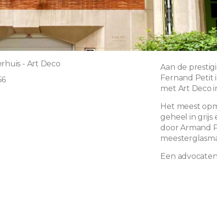
rhuis - Art Deco
Aan de prestig
Fernand Petit in
56
met Art Deco i
Het meest opme
geheel in grij
door Armand P
meesterglasm
Een advocaten