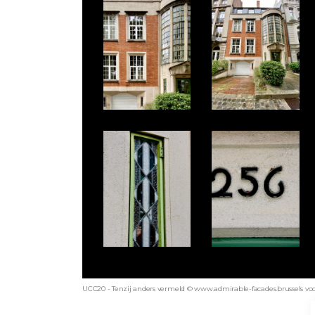
UCC20 - Tenzij anders vermeld © www.admirable-facades.brussels voor 