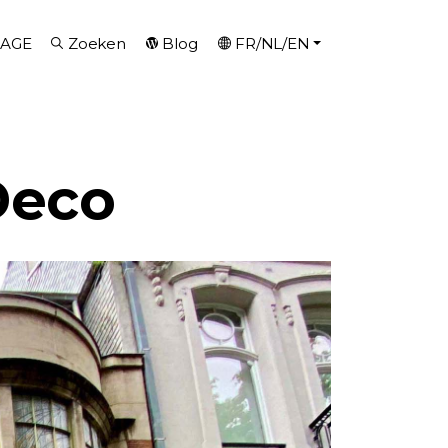
AGE
Zoeken
Blog
FR/NL/EN
Deco