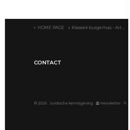
HOME PAGE
Klassiek burgerhuis - Art Deco
CONTACT
© 2026
Juridische kennisgeving
Newsletter