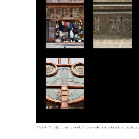
BRU48 - Tenzij anders vermeld © www.admirable-facades.brussels voor 