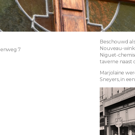
Beschouwd als 
Nouveau-winke
eenweg 7
Niguet-chemiser
taverne naast 
Marjolaine wer
Sneyers, in ee