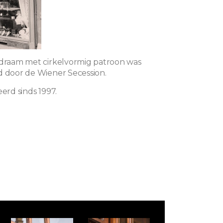
odraam met cirkelvormig patroon was
d door de Wiener Secession.
eerd sinds 1997.