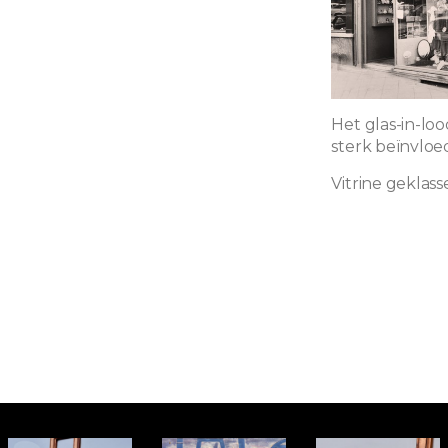
Het glas-in-lo
sterk beïnvloe
Vitrine geklass