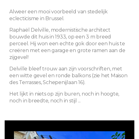
Alweer een mooi voorbeeld van stedelijk
eclecticisme in Brussel.
Raphaël Delville, modernistische architect
bouwde dit huis in 1933, op een 3 m breed
perceel. Hij won een echte gok door een huis te
creëren met een garage en grote ramen aan de
zijgevel!
Delville bleef trouw aan zijn voorschriften, met
een witte gevel en ronde balkons (zie het Maison
des Terrasses, Schepenijlaan 16).
Het lijkt in niets op zijn buren, noch in hoogte,
noch in breedte, noch in stijl ...