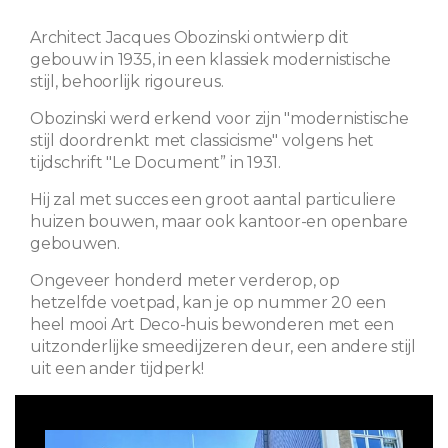
Architect Jacques Obozinski ontwierp dit
gebouw in 1935, in een klassiek modernistische
stijl, behoorlijk rigoureus.
Obozinski werd erkend voor zijn "modernistische
stijl doordrenkt met classicisme" volgens het
tijdschrift "Le Document” in 1931.
Hij zal met succes een groot aantal particuliere
huizen bouwen, maar ook kantoor-en openbare
gebouwen.
Ongeveer honderd meter verderop, op
hetzelfde voetpad, kan je op nummer 20 een
heel mooi Art Deco-huis bewonderen met een
uitzonderlijke smeedijzeren deur, een andere stijl
uit een ander tijdperk!