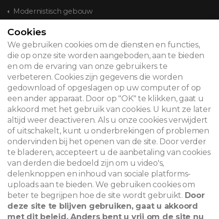
Modernistisch gebouw
Cookies
CONTACT
We gebruiken cookies om de diensten en functies,
die op onze site worden aangeboden, aan te bieden
en om de ervaring van onze gebruikers te
verbeteren. Cookies zijn gegevens die worden
© 2026
gedownload of opgeslagen op uw computer of op
een ander apparaat. Door op "OK" te klikken, gaat u
Juridische kennisgeving
akkoord met het gebruik van cookies. U kunt ze later
altijd weer deactiveren. Als u onze cookies verwijdert
Newsletter
of uitschakelt, kunt u onderbrekingen of problemen
Zoeken
ondervinden bij het openen van de site. Door verder
te bladeren, accepteert u de aanbetaling van cookies
van derden die bedoeld zijn om u video's,
delenknoppen en inhoud van sociale platforms-
uploads aan te bieden. We gebruiken cookies om
beter te begrijpen hoe de site wordt gebruikt.
Door
deze site te blijven gebruiken, gaat u akkoord
met dit beleid. Anders bent u vrij om de site nu