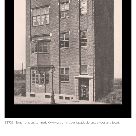
ETT09 - Tenzij anders vermeld © www.admirable-facades.brussels voor alle foto's