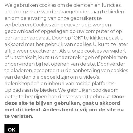
CONTACT
We gebruiken cookies om de diensten en functies,
die op onze site worden aangeboden, aan te bieden
en om de ervaring van onze gebruikers te
verbeteren. Cookies zijn gegevens die worden
© 2026
gedownload of opgeslagen op uw computer of op
een ander apparaat. Door op "OK" te klikken, gaat u
Juridische kennisgeving
akkoord met het gebruik van cookies. U kunt ze later
altijd weer deactiveren. Als u onze cookies verwijdert
Newsletter
of uitschakelt, kunt u onderbrekingen of problemen
Zoeken
ondervinden bij het openen van de site. Door verder
te bladeren, accepteert u de aanbetaling van cookies
van derden die bedoeld zijn om u video's,
delenknoppen en inhoud van sociale platforms-
uploads aan te bieden. We gebruiken cookies om
beter te begrijpen hoe de site wordt gebruikt.
Door
deze site te blijven gebruiken, gaat u akkoord
met dit beleid. Anders bent u vrij om de site nu
te verlaten.
OK