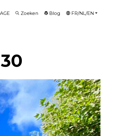
AGE
Zoeken
Blog
FR/NL/EN
 30