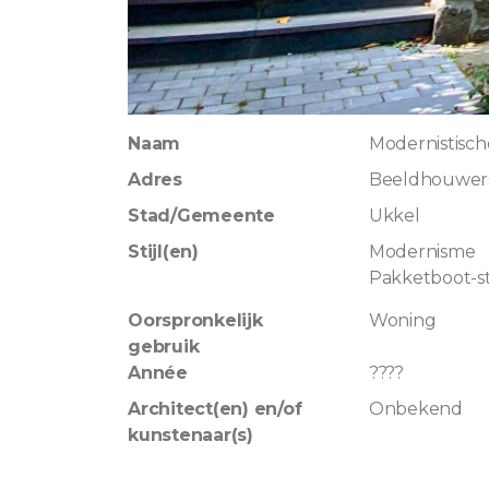
Naam
Modernistische
Adres
Beeldhouwers
Stad/Gemeente
Ukkel
Stijl(en)
Modernisme
Pakketboot-sti
Oorspronkelijk
Woning
gebruik
Année
????
Architect(en) en/of
Onbekend
kunstenaar(s)