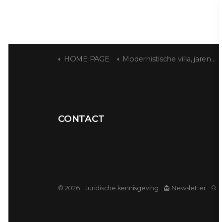
HOME PAGE
Modernistische villa, jaren 30
CONTACT
© 2026
Juridische kennisgeving
Newsletter