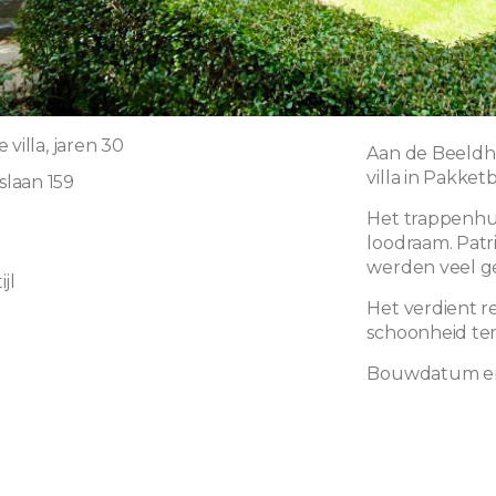
 villa, jaren 30
Aan de Beeldho
villa in Pakketb
laan 159
Het trappenhui
loodraam. Patr
werden veel ge
jl
Het verdient r
schoonheid ter
Bouwdatum en 