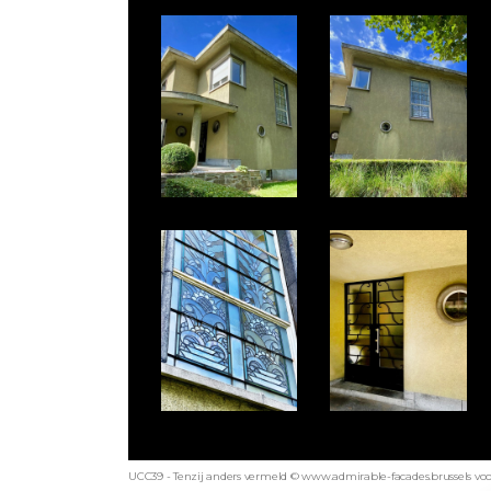
UCC39 - Tenzij anders vermeld © www.admirable-facades.brussels voor 