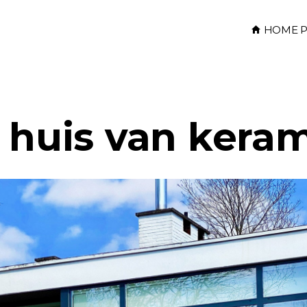
HOME P
k huis van kera