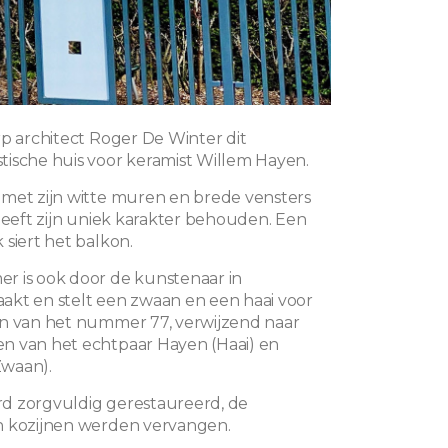
rp architect Roger De Winter dit
ische huis voor keramist Willem Hayen.
met zijn witte muren en brede vensters
 heeft zijn uniek karakter behouden. Een
 siert het balkon.
r is ook door de kunstenaar in
kt en stelt een zwaan en een haai voor
n van het nummer 77, verwijzend naar
n van het echtpaar Hayen (Haai) en
waan).
d zorgvuldig gerestaureerd, de
n kozijnen werden vervangen.