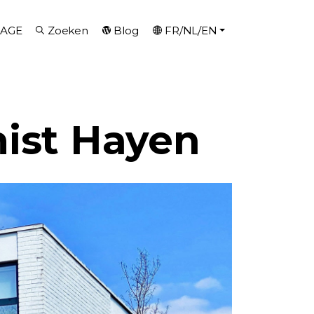
AGE
Zoeken
Blog
FR/NL/EN
mist Hayen