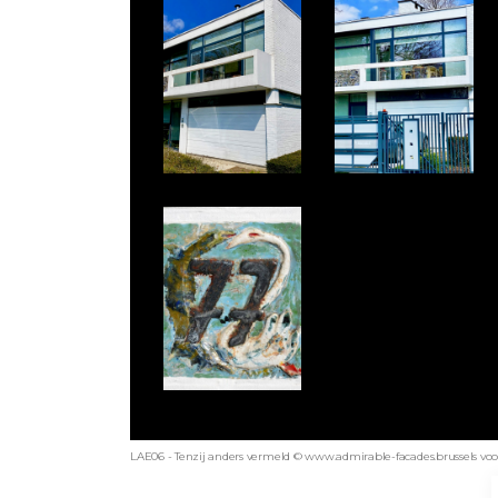
LAE06 - Tenzij anders vermeld © www.admirable-facades.brussels voor 