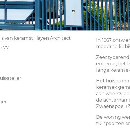
uis van keramist Hayen Architect
In 1967 ontwie
moderne kubist
n 77
Zeer typerend 
en terras, het
0
lange keramiek
is/atelier
Het huisnumme
keramiek gemaa
aan weerszijde
de achtername
ger
Zwaenepoel (Z
De woning wer
tuinpoorten e