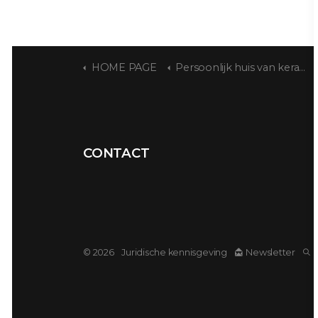
HOME PAGE
Persoonlijk huis van keramist Hayen
CONTACT
© 2026
Juridische kennisgeving
Newsletter