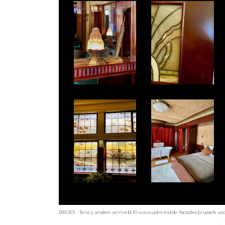
BRU59 - Tenzij anders vermeld © www.admirable-facades.brussels voor 