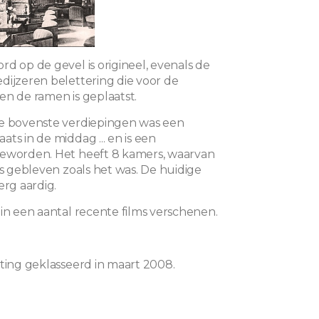
d op de gevel is origineel, evenals de
dijzeren belettering die voor de
en de ramen is geplaatst.
de bovenste verdiepingen was een
ts in de middag ... en is een
geworden. Het heeft 8 kamers, waarvan
is gebleven zoals het was. De huidige
erg aardig.
 in een aantal recente films verschenen.
hting geklasseerd in maart 2008.