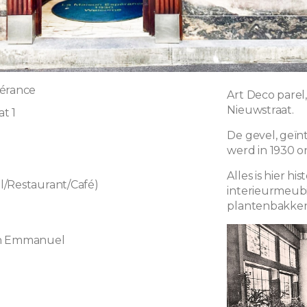
pérance
Art Deco pare
Nieuwstraat.
at 1
De gevel, geïn
werd in 1930 o
Alles is hier hi
/Restaurant/Café)
interieurmeubil
plantenbakken, 
on Emmanuel