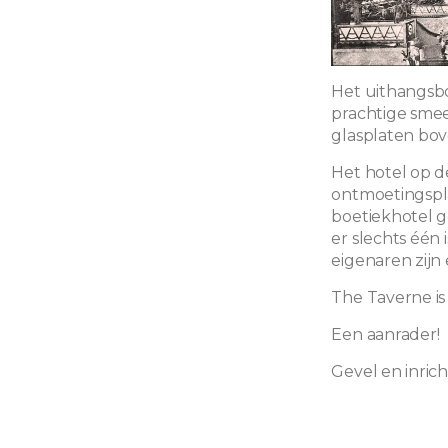
Het uithangsbor
prachtige smee
glasplaten bov
Het hotel op 
ontmoetingsplaa
boetiekhotel 
er slechts één 
eigenaren zijn 
The Taverne is
Een aanrader!
Gevel en inric