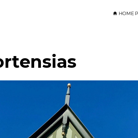
HOME P
ortensias