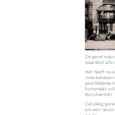
De gevel was v
waardoor alle 
Het heeft nu a
rode baksteen e
geschilderde b
hortensia’s vol
documenten.
Gelukkig gered
om een nieuw l