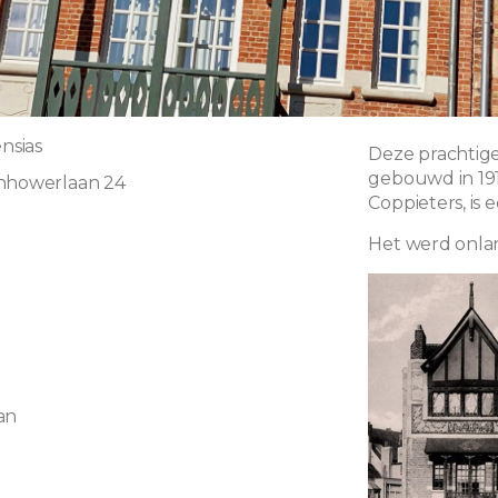
ensias
Deze prachtige,
gebouwd in 191
enhowerlaan 24
Coppieters, is
Het werd onlan
an