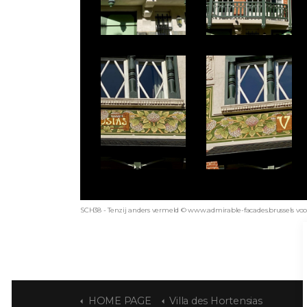
SCH38 - Tenzij anders vermeld © www.admirable-facades.brussels voor 
HOME PAGE
Villa des Hortensias