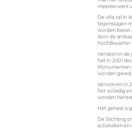
meesterwerk v
De villa zal in
tegenslagen m
worden bezet d
door de ambas
hoofdkwartier
Verlaten in de
het in 2001 do
Monumenten e
worden gered.
Verworven in 2
het volledig en
worden herste
Het geheel is 
De Stichting or
activiteiten en