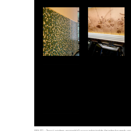
BRU32 - Tenzij anders vermeld © www.admirable-facades.brussels voor 