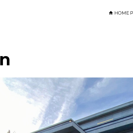
HOME P
in