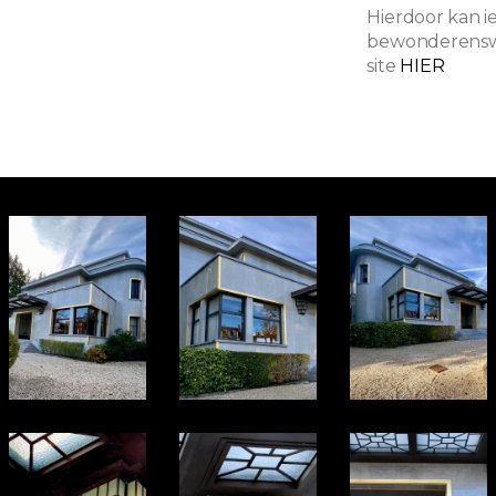
Hierdoor kan i
bewonderenswa
site
HIER