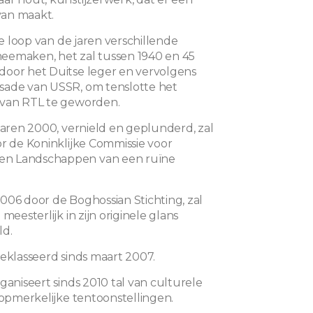
an maakt.
 de loop van de jaren verschillende
eemaken, het zal tussen 1940 en 45
oor het Duitse leger en vervolgens
sade van USSR, om tenslotte het
 van RTL te geworden.
 jaren 2000, vernield en geplunderd, zal
or de Koninklijke Commissie voor
n Landschappen van een ruïne
006 door de Boghossian Stichting, zal
 meesterlijk in zijn originele glans
ld.
geklasseerd sinds maart 2007.
ganiseert sinds 2010 tal van culturele
 opmerkelijke tentoonstellingen.