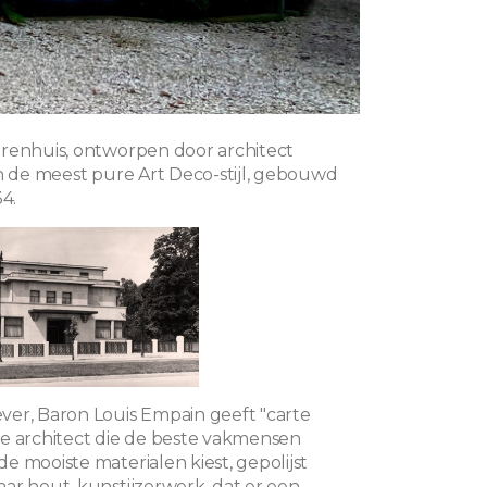
renhuis, ontworpen door architect
in de meest pure Art Deco-stijl, gebouwd
34.
er, Baron Louis Empain geeft "carte
e architect die de beste vakmensen
e mooiste materialen kiest, gepolijst
ar hout, kunstijzerwerk, dat er een