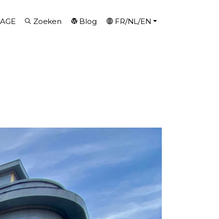
AGE
Zoeken
Blog
FR/NL/EN