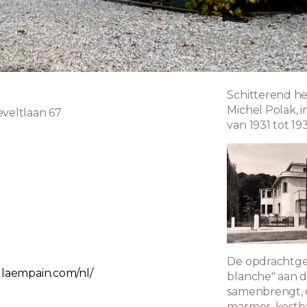
Schitterend he
Michel Polak, 
eveltlaan 67
van 1931 tot 19
De opdrachtgev
illaempain.com/nl/
blanche" aan d
samenbrengt, d
marmer, kostba