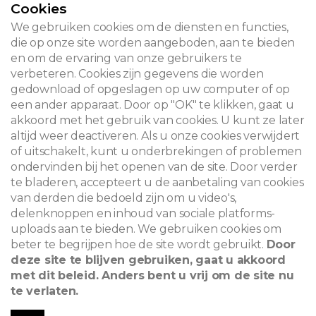
Cookies
CONTACT
We gebruiken cookies om de diensten en functies,
die op onze site worden aangeboden, aan te bieden
en om de ervaring van onze gebruikers te
verbeteren. Cookies zijn gegevens die worden
© 2026
gedownload of opgeslagen op uw computer of op
een ander apparaat. Door op "OK" te klikken, gaat u
Juridische kennisgeving
akkoord met het gebruik van cookies. U kunt ze later
altijd weer deactiveren. Als u onze cookies verwijdert
Newsletter
of uitschakelt, kunt u onderbrekingen of problemen
ondervinden bij het openen van de site. Door verder
Zoeken
te bladeren, accepteert u de aanbetaling van cookies
van derden die bedoeld zijn om u video's,
delenknoppen en inhoud van sociale platforms-
uploads aan te bieden. We gebruiken cookies om
beter te begrijpen hoe de site wordt gebruikt.
Door
deze site te blijven gebruiken, gaat u akkoord
met dit beleid. Anders bent u vrij om de site nu
te verlaten.