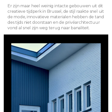
Er zijn maar heel weinig intacte gebouwen uit dit
creatieve tijdperk in Brussel, de stijl raakte snel uit
de mode, innovatieve materialen hebben de tand
des tijds niet doorstaan ​​en de privéarchitectuur
vond al snel zijn weg terug naar banaliteit.