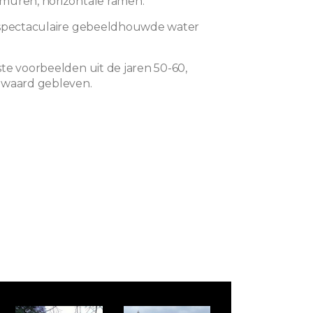
 muren
, horizontale ramen.
 spectaculaire gebeeldhouwde water
te voorbeelden uit de jaren 50-60,
ewaard gebleven.