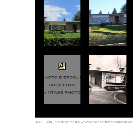
UCC11 - Tenzij anders vermeld © www.admirable-facades.brussels voor 