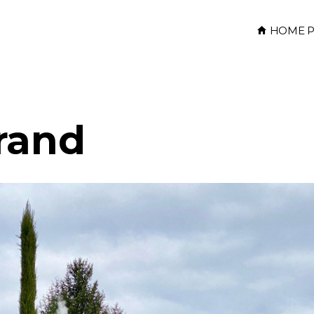
HOME P
rand