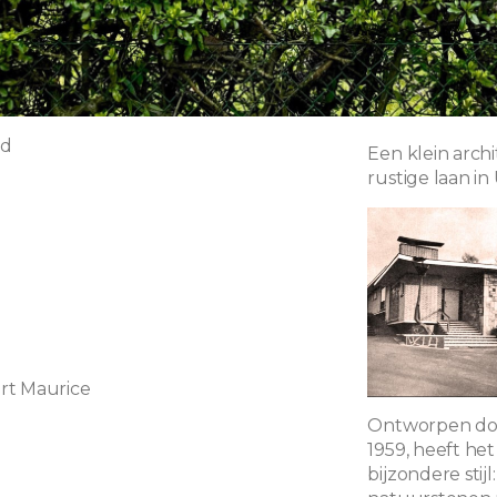
nd
Een klein archi
rustige laan in
0
rt Maurice
Ontworpen doo
1959, heeft he
bijzondere stij