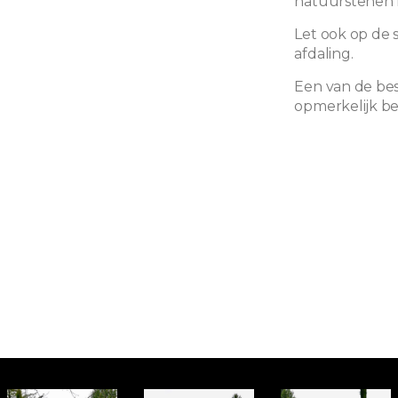
natuurstenen
Let ook op de
afdaling.
Een van de bes
opmerkelijk b