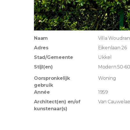
Naam
Villa Woudra
Adres
Eikenlaan 26
Stad/Gemeente
Ukkel
Stijl(en)
Modern 50-6
Oorspronkelijk
Woning
gebruik
Année
1959
Architect(en) en/of
Van Cauwelae
kunstenaar(s)