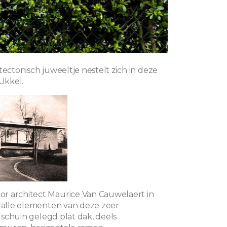
tectonisch juweeltje nestelt zich in deze
 Ukkel.
r architect Maurice Van Cauwelaert in
t alle elementen van deze zeer
l: schuin gelegd plat dak,
deels