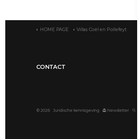
HOME PAGE
Villas Coël en Pollefeyt
CONTACT
© 2026
Juridische kennisgeving
Newsletter