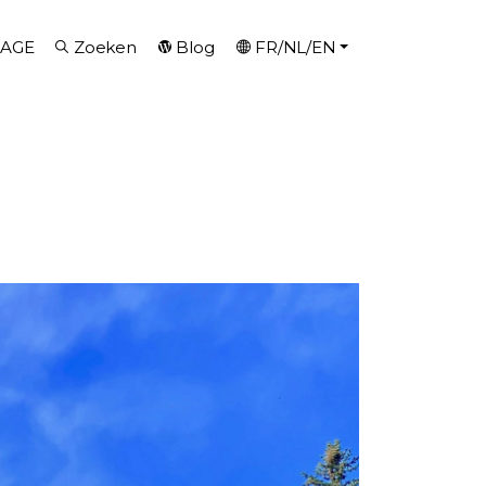
AGE
Zoeken
Blog
FR/NL/EN