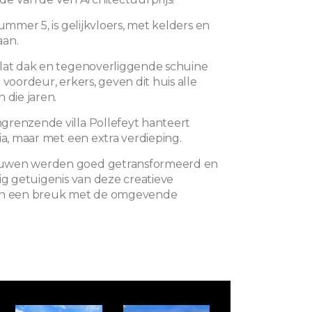
nummer 5, is gelijkvloers, met kelders en
aan.
lat dak en tegenoverliggende schuine
 voordeur, erkers, geven dit huis alle
 die jaren.
renzende villa Pollefeyt hanteert
ia, maar met een extra verdieping.
uwen werden goed getransformeerd en
tig getuigenis van deze creatieve
en een breuk met de omgevende