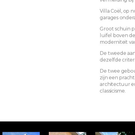
Villa Coël, op 
garages onder
Groot schuin p
luifel boven de
moderniteit van
De tweede aang
dezelfde criter
De twee gebo
zijn een prach
architectuur 
classicisme.