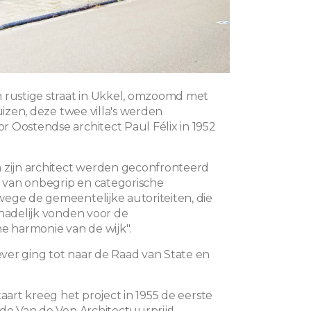
 rustige straat in Ukkel, omzoomd met
huizen, deze twee villa's werden
 Oostendse architect Paul Félix in 1952
 zijn architect werden geconfronteerd
van onbegrip en categorische
ege de gemeentelijke autoriteiten, die
chadelijk vonden voor de
he harmonie van de wijk".
er ging tot naar de Raad van State en
taart kreeg het project in 1955 de eerste
 de Van de Ven Architectuurprijs!