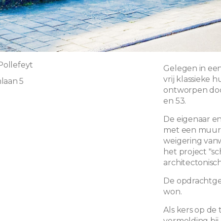
 Pollefeyt
Gelegen in een
vrij klassieke 
laan 5
ontworpen door
en 53.
0
De eigenaar en
met een muur 
weigering vanw
het project "s
architectonisc
De opdrachtgev
won.
Als kers op de 
vermelding bij