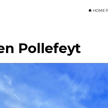
HOME P
 en Pollefeyt