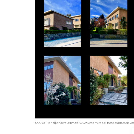
UCC48 - Tenzij anders vermeld © www.admirable-facades.brussels voor 