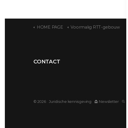
HOME PAGE
Voormalig RTT-gebouw
CONTACT
© 2026
Juridische kennisgeving
Newsletter