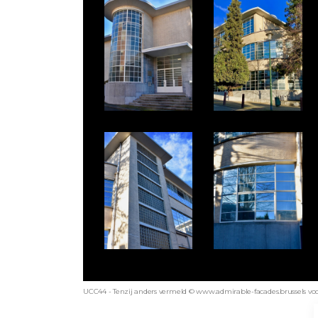
UCC44 - Tenzij anders vermeld © www.admirable-facades.brussels voor 