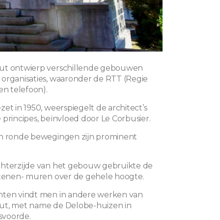
ut ontwierp verschillende gebouwen
organisaties, waaronder de RTT (Regie
en telefoon).
et in 1950, weerspiegelt de architect’s
 principes, beïnvloed door Le Corbusier.
en ronde bewegingen zijn prominent
chterzijde van het gebouw gebruikte de
stenen- muren over de gehele hoogte.
nten vindt men in andere werken van
ut, met name de Delobe-huizen in
voorde.