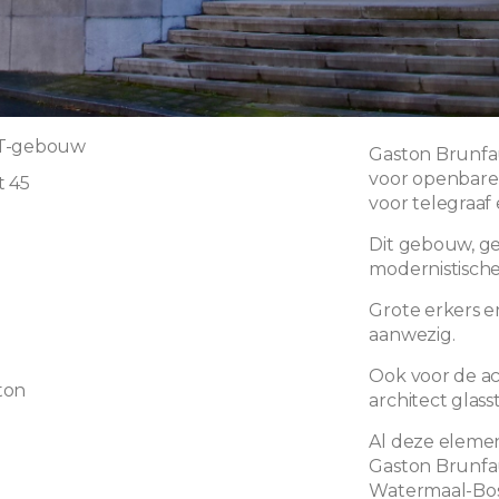
TT-gebouw
Gaston Brunfa
voor openbare 
t 45
voor telegraaf 
Dit gebouw, gez
0
modernistische
Grote erkers 
aanwezig.
Ook voor de a
ton
architect glas
Al deze eleme
Gaston Brunfa
Watermaal-Bos