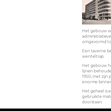
Het gebouw we
administratiev
omgevormd tot
Een taverne be
wenteltrap.
Het gebouw he
lijnen behoude
1950, met zijn 
enorme binnen
Het geheel is 
gebruikte mate
doorstaan.