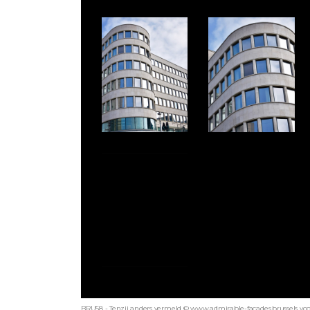
BRU58 - Tenzij anders vermeld © www.admirable-facades.brussels voor 