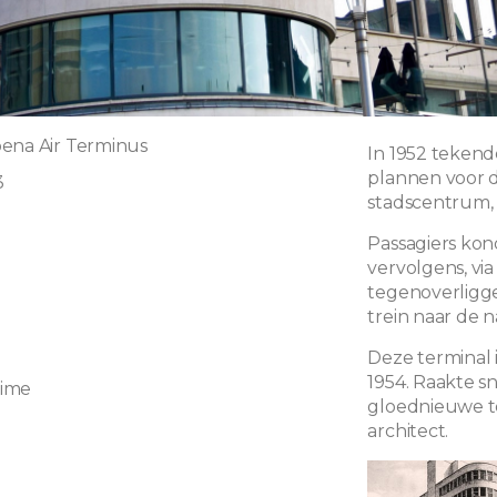
ena Air Terminus
In 1952 tekend
plannen voor d
3
stadscentrum, 
Passagiers ko
0
vervolgens, vi
tegenoverligge
trein naar de 
Deze terminal 
1954. Raakte s
xime
gloednieuwe t
architect.