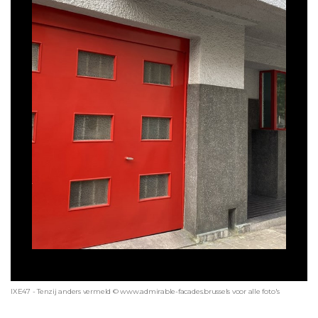
IXE47 - Tenzij anders vermeld © www.admirable-facades.brussels voor alle foto's