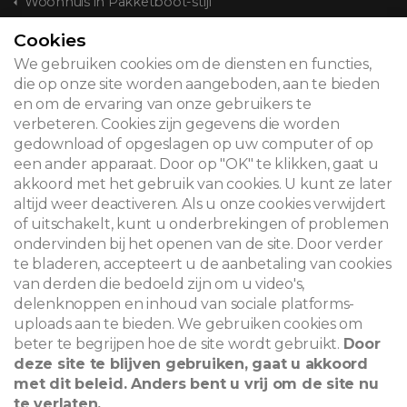
Woonhuis in Pakketboot-stijl
Cookies
CONTACT
We gebruiken cookies om de diensten en functies,
die op onze site worden aangeboden, aan te bieden
en om de ervaring van onze gebruikers te
verbeteren. Cookies zijn gegevens die worden
© 2026
gedownload of opgeslagen op uw computer of op
een ander apparaat. Door op "OK" te klikken, gaat u
Juridische kennisgeving
akkoord met het gebruik van cookies. U kunt ze later
altijd weer deactiveren. Als u onze cookies verwijdert
Newsletter
of uitschakelt, kunt u onderbrekingen of problemen
ondervinden bij het openen van de site. Door verder
Zoeken
te bladeren, accepteert u de aanbetaling van cookies
van derden die bedoeld zijn om u video's,
delenknoppen en inhoud van sociale platforms-
uploads aan te bieden. We gebruiken cookies om
beter te begrijpen hoe de site wordt gebruikt.
Door
deze site te blijven gebruiken, gaat u akkoord
met dit beleid. Anders bent u vrij om de site nu
te verlaten.