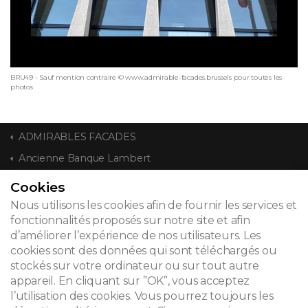
BRU49 - Sauf mention contraire © www.admirable-facades.brussels pour toutes les
photos
ADMIRABLES FACADES
Ancienne Banque Lambert
Cookies
CONTACT
Nous utilisons les cookies afin de fournir les services et
fonctionnalités proposés sur notre site et afin
d’améliorer l’expérience de nos utilisateurs. Les
cookies sont des données qui sont téléchargés ou
© 2026
stockés sur votre ordinateur ou sur tout autre
appareil. En cliquant sur ”OK”, vous acceptez
Mentions légales
l’utilisation des cookies. Vous pourrez toujours les