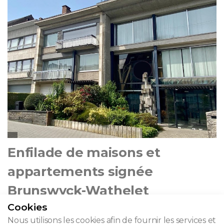
Enfilade de maisons et
appartements signée
Brunswyck-Wathelet
Cookies
Avenue de Villegas 31 - Ganshoren
Nous utilisons les cookies afin de fournir les services et