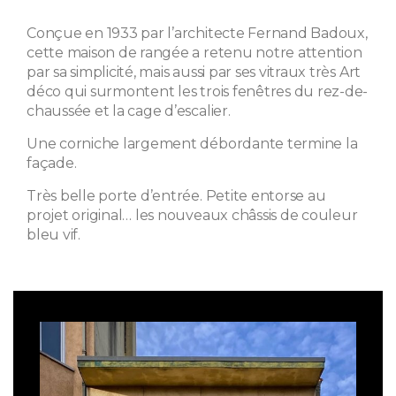
Conçue en 1933 par l’architecte Fernand Badoux,
cette maison de rangée a retenu notre attention
par sa simplicité, mais aussi par ses vitraux très Art
déco qui surmontent les trois fenêtres du rez-de-
chaussée et la cage d’escalier.
Une corniche largement débordante termine la
façade.
Très belle porte d’entrée. Petite entorse au
projet original… les nouveaux châssis de couleur
bleu vif.