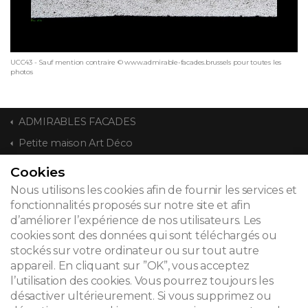
UCC43 - Sauf mention contraire © www.admirable-facades.brussels pour toutes les
photos
ADMIRABLES FACADES
Petite maison Art Déco
Cookies
CONTACT
Nous utilisons les cookies afin de fournir les services et
fonctionnalités proposés sur notre site et afin
d’améliorer l’expérience de nos utilisateurs. Les
cookies sont des données qui sont téléchargés ou
© 2026
stockés sur votre ordinateur ou sur tout autre
appareil. En cliquant sur ”OK”, vous acceptez
Mentions légales
l’utilisation des cookies. Vous pourrez toujours les
désactiver ultérieurement. Si vous supprimez ou
Newsletter