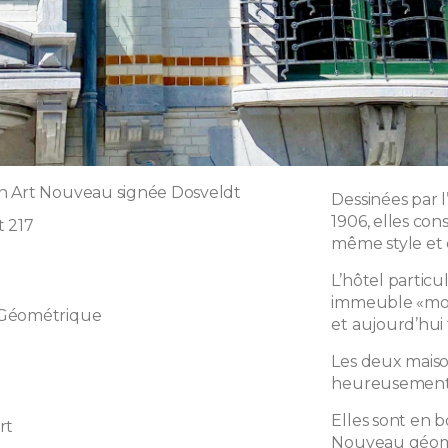
n Art Nouveau signée Dosveldt
Dessinées par 
1906, elles con
 217
même style et 
L’hôtel particul
immeuble «mod
 Géométrique
et aujourd’hui
Les deux maiso
heureusement 
Elles sont en b
rt
Nouveau géomé