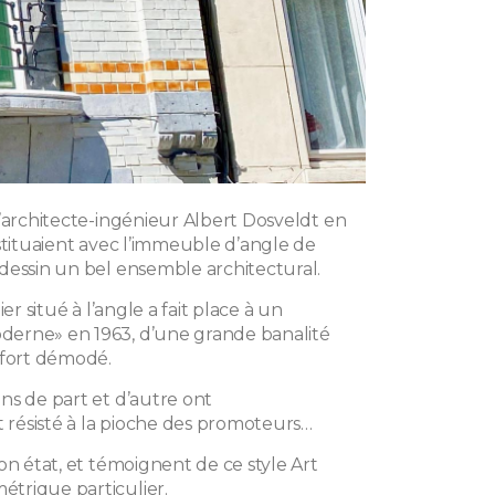
l’architecte-ingénieur Albert Dosveldt en
stituaient avec l’immeuble d’angle de
dessin un bel ensemble architectural.
ier situé à l’angle a fait place à un
erne» en 1963, d’une grande banalité
 fort démodé.
ns de part et d’autre ont
résisté à la pioche des promoteurs…
on état, et témoignent de ce style Art
trique particulier.