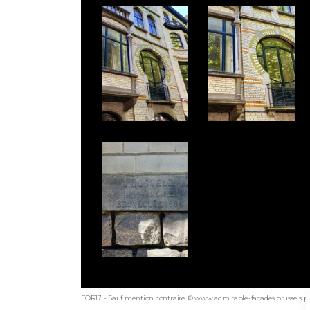
FOR17 - Sauf mention contraire © www.admirable-facades.brussels po