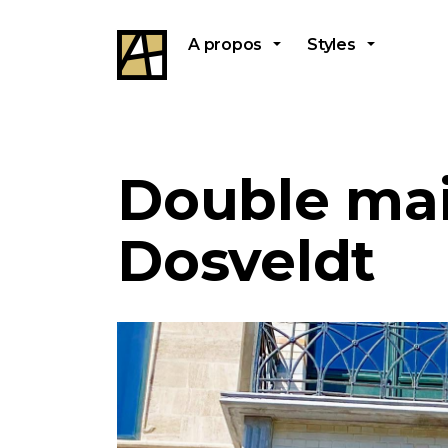
A propos
Styles
Double mai
Dosveldt