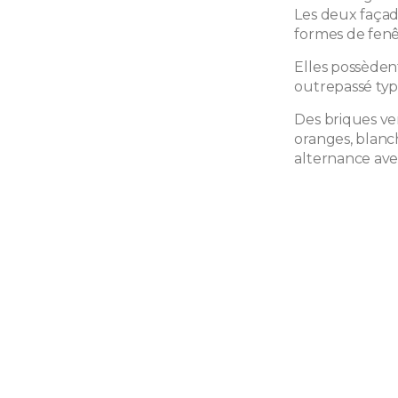
Les deux façade
formes de fenêt
Elles possèden
outrepassé ty
Des briques ver
oranges, blanc
alternance avec