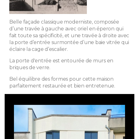
Belle façade classique moderniste, composée
d’une travée à gauche avec oriel en éperon qui
fait toute sa spécificité, et une travée à droite avec
la porte d’entrée surmontée d’une baie vitrée qui
éclaire la cage d’escalier.
La porte d'entrée est entourée de murs en
briques de verre.
Bel équilibre des formes pour cette maison
parfaitement restaurée et bien entretenue.