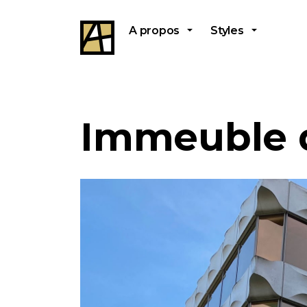
A propos
Styles
Immeuble d