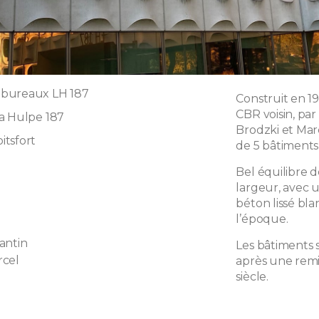
bureaux LH 187
Construit en 1
CBR voisin, pa
a Hulpe 187
Brodzki et Mar
tsfort
de 5 bâtiments 
Bel équilibre 
largeur, avec u
béton lissé bla
l’époque.
antin
Les bâtiments 
rcel
après une remi
siècle.