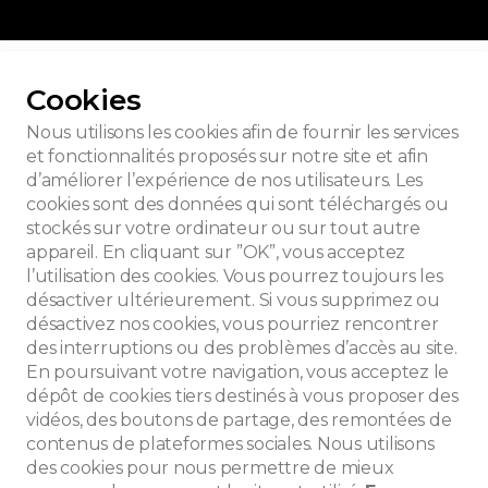
ur toutes les photos
Cookies
Nous utilisons les cookies afin de fournir les services
et fonctionnalités proposés sur notre site et afin
d’améliorer l’expérience de nos utilisateurs. Les
x LH 187
cookies sont des données qui sont téléchargés ou
stockés sur votre ordinateur ou sur tout autre
appareil. En cliquant sur ”OK”, vous acceptez
l’utilisation des cookies. Vous pourrez toujours les
désactiver ultérieurement. Si vous supprimez ou
désactivez nos cookies, vous pourriez rencontrer
des interruptions ou des problèmes d’accès au site.
En poursuivant votre navigation, vous acceptez le
dépôt de cookies tiers destinés à vous proposer des
vidéos, des boutons de partage, des remontées de
contenus de plateformes sociales. Nous utilisons
des cookies pour nous permettre de mieux
che