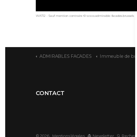
WAT12 - Sauf mention contraire © www.admirable-facades.brussels po
ADMIRABLES FACADES
Immeuble de bureau
CONTACT
© 2026
Mentions légales
Newsletter
Recher