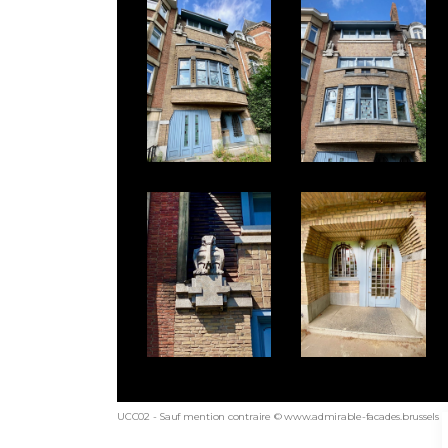
UCC02 - Sauf mention contraire © www.admirable-facades.brussels po