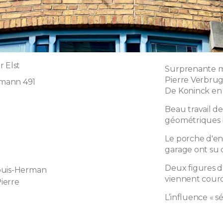
r Elst
Surprenante ma
Pierre Verbrug
mann 491
De Koninck en 
Beau travail d
géométriques b
Le porche d'ent
garage ont su c
Deux figures d'
ouis-Herman
viennent cour
ierre
L’influence « s