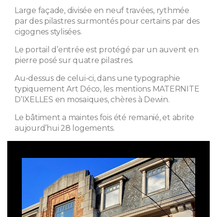
Large façade, divisée en neuf travées, rythmée
par des pilastres surmontés pour certains par des
cigognes stylisées.
Le portail d’entrée est protégé par un auvent en
pierre posé sur quatre pilastres.
Au-dessus de celui-ci, dans une typographie
typiquement Art Déco, les mentions MATERNITE
D’IXELLES en mosaïques, chères à Dewin.
Le bâtiment a maintes fois été remanié, et abrite
aujourd’hui 28 logements.